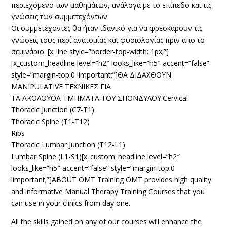
περιεχόμενο των μαθημάτων, ανάλογα με το επίπεδο και τις
γνώσεις των συμμετεχόντων
Οι συμμετέχοντες θα ήταν ιδανικό για να φρεσκάρουν τις
γνώσεις τους περί ανατομίας και φυσιολογίας πριν απο το
σεμινάριο. [x_line style=”border-top-width: 1px;”]
[x_custom_headline level=”h2″ looks_like=”h5″ accent=”false”
style=”margin-top:0 !important;”]ΘΑ ΔΙΔΑΧΘΟΥΝ
MANIPULATIVE ΤΕΧΝΙΚΕΣ ΓΙΑ
ΤΑ ΑΚΟΛΟΥΘΑ ΤΜΗΜΑΤΑ ΤΟΥ ΣΠΟΝΔΥΛΟΥ:Cervical
Thoracic Junction (C7-T1)
Thoracic Spine (T1-T12)
Ribs
Thoracic Lumbar Junction (T12-L1)
Lumbar Spine (L1-S1)[x_custom_headline level=”h2″
looks_like=”h5″ accent=”false” style=”margin-top:0
!important;”]ABOUT OMT Training OMT provides high quality
and informative Manual Therapy Training Courses that you
can use in your clinics from day one.
All the skills gained on any of our courses will enhance the