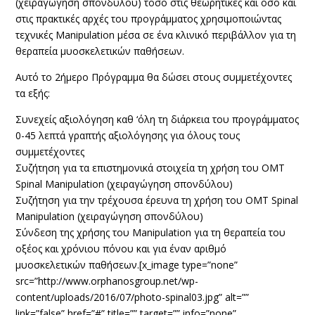
(χειραγώγηση σπονδύλου) τόσο στις θεωρητικές και όσο και
στις πρακτικές αρχές του προγράμματος χρησιμοποιώντας
τεχνικές Manipulation μέσα σε ένα κλινικό περιβάλλον για τη
θεραπεία μυοσκελετικών παθήσεων.
Αυτό το 2ήμερο Πρόγραμμα θα δώσει στους συμμετέχοντες
τα εξής:
Συνεχείς αξιολόγηση καθ ‘όλη τη διάρκεια του προγράμματος
0-45 λεπτά γραπτής αξιολόγησης για όλους τους
συμμετέχοντες
Συζήτηση για τα επιστημονικά στοιχεία τη χρήση του OMT
Spinal Manipulation (χειραγώγηση σπονδύλου)
Συζήτηση για την τρέχουσα έρευνα τη χρήση του OMT Spinal
Manipulation (χειραγώγηση σπονδύλου)
Σύνδεση της χρήσης του Manipulation για τη θεραπεία του
οξέος και χρόνιου πόνου και για έναν αριθμό
μυοσκελετικών παθήσεων.[x_image type=”none”
src=”http://www.orphanosgroup.net/wp-
content/uploads/2016/07/photo-spinal03.jpg” alt=””
link=”false” href=”#” title=”” target=”” info=”none”