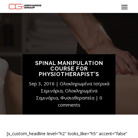
SPINAL MANIPULATION
COURSE FOR
PHYSIOTHERAPIST’S
Sep 3, 2016
Ολοκληρωμένα Ιατρικά
Σεμινάρια
,
Ολοκληρωμένα
Σεμινάρια
,
Φυσιοθεραπεία
0
comments
[x_custom_headline level=”h2″ looks_like=”h5″ accent=”false”