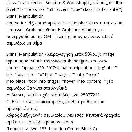
class=”cs-ta-center”]Seminar & Workshop[x_custom_headline
level=”h2″ looks_like=”h3″ accent=”true” class=”cs-ta-center”]
Spinal Manipulation
course for Physiotherapist’s12-13 October 2016, 09:00-17:00,
Limassol, Orphanos GroupΗ Orphanos Academy σε
συνεργασία με την OMT Training διοργανώνουν ειδικό
σεμινάριο με θέμα:
Spinal Manipulation / Χειραγώγηση Σπονδύλου[x_image
type=”none” src=”http://www.orphanosgroup.net/wp-
content/uploads/2016/07/spinal-manipulation-1.jpg” alt=””
link=”false” href=”#” title=”” target=”” info=”none”
info_place=”top” info_trigger=”hover” info_content=””]Το
σεμινάριο θα γίνει στα Αγγλικά
Δηλώσεις συμμετοχής στο τηλέφωνο: 25877240
Οι θέσεις είναι περιορισμένες και θα τηρηθεί σειρά
προτεραιότητας.
Χώρος διεξαγωγής σεμιναρίου: Λεμεσός, Κεντρικά γραφεία
ομίλου εταιρειών Orphanos Group
(Leontiou A’ Ave. 183, Leontiou Center Block C)