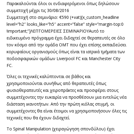
Παρακαλούνται όλοι οι ενδιαφερόμενοι όπως δηλώσουν
συμμετοχή μέχρι τις 30/08/2016
Συμμετοχή στο σεμινάριο: €590 (+vat)[x_custom_headline
level=”h2″ looks_like=”h5″ accent=”false” style=”margin-top:0
!important;”]ΛΕΠΤΟΜΕΡΕΙΕΣ ΣΕΜΙΝΑΡΙΟΥΑυτό το
ειδικευμένο πρόγραμμα έχει διδαχτεί σε θεραπευτές σε όλο
τον κόσμο από την ομάδα OMT που έχει επίσης εκπαιδεύσει
κορυφαίους οργανισμούς όπως είναι τα ιατρικά τμήματα των
ποδοσφαιρικών ομάδων Liverpool FC και Manchester City
FC.
Όλες οι τεχνικές καλύπτονται σε βάθος και
χρησιμοποιούνται συνήθως από θεραπευτές όπως
φυσιοθεραπευτές και χειροπράκτες και προσφέρει στους
συμμετέχοντες την ευκαιρία να προσθέσουν μια εντελώς νέα
διάσταση ικανοτήτων. Από την πρώτη κιόλας στιγμή, οι
συμμετέχοντες θα είναι έτοιμοι να χρησιμοποιήσουν όλες τις
τεχνικές που θα έχουν διδαχτεί.
Το Spinal Manipulation (χειραγώγηση σπονδύλου) έχει