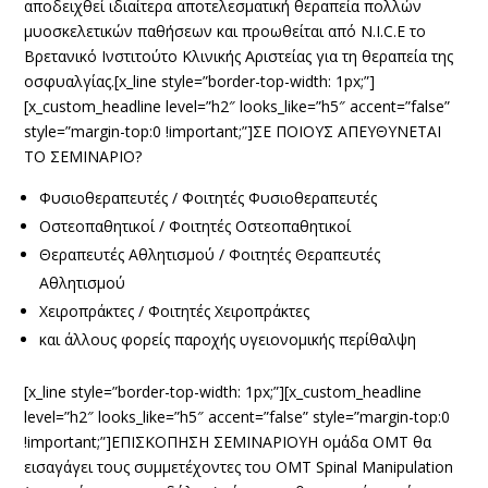
αποδειχθεί ιδιαίτερα αποτελεσματική θεραπεία πολλών
μυοσκελετικών παθήσεων και προωθείται από N.I.C.E το
Βρετανικό Ινστιτούτο Κλινικής Αριστείας για τη θεραπεία της
οσφυαλγίας.[x_line style=”border-top-width: 1px;”]
[x_custom_headline level=”h2″ looks_like=”h5″ accent=”false”
style=”margin-top:0 !important;”]ΣΕ ΠΟΙΟΥΣ ΑΠΕΥΘΥΝΕΤΑΙ
ΤΟ ΣΕΜΙΝΑΡΙΟ?
Φυσιοθεραπευτές / Φοιτητές Φυσιοθεραπευτές
Οστεοπαθητικοί / Φοιτητές Οστεοπαθητικοί
Θεραπευτές Αθλητισμού / Φοιτητές Θεραπευτές
Αθλητισμού
Χειροπράκτες / Φοιτητές Χειροπράκτες
και άλλους φορείς παροχής υγειονομικής περίθαλψη
[x_line style=”border-top-width: 1px;”][x_custom_headline
level=”h2″ looks_like=”h5″ accent=”false” style=”margin-top:0
!important;”]ΕΠΙΣΚΟΠΗΣΗ ΣΕΜΙΝΑΡΙΟΥΗ ομάδα OMT θα
εισαγάγει τους συμμετέχοντες του OMT Spinal Manipulation