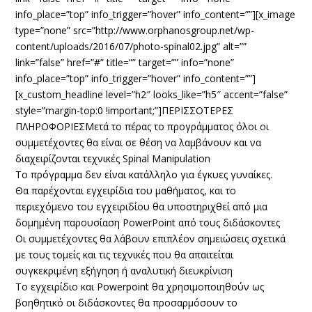
info_place=”top” info_trigger=”hover” info_content=””][x_image
type=”none” src=”http://www.orphanosgroup.net/wp-
content/uploads/2016/07/photo-spinal02.jpg” alt=””
link=”false” href=”#” title=”” target=”” info=”none”
info_place=”top” info_trigger=”hover” info_content=””]
[x_custom_headline level=”h2″ looks_like=”h5″ accent=”false”
style=”margin-top:0 !important;”]ΠΕΡΙΣΣΟΤΕΡΕΣ
ΠΛΗΡΟΦΟΡΙΕΣΜετά το πέρας το προγράμματος όλοι οι
συμμετέχοντες θα είναι σε θέση να λαμβάνουν και να
διαχειρίζονται τεχνικές Spinal Manipulation
Το πρόγραμμα δεν είναι κατάλληλο για έγκυες γυναίκες.
Θα παρέχονται εγχειρίδια του μαθήματος, και το
περιεχόμενο του εγχειριδίου θα υποστηριχθεί από μια
δομημένη παρουσίαση PowerPoint από τους διδάσκοντες
Οι συμμετέχοντες θα λάβουν επιπλέον σημειώσεις σχετικά
με τους τομείς και τις τεχνικές που θα απαιτείται
συγκεκριμένη εξήγηση ή αναλυτική διευκρίνιση
Το εγχειρίδιο και Powerpoint θα χρησιμοποιηθούν ως
βοηθητικό οι διδάσκοντες θα προσαρμόσουν το