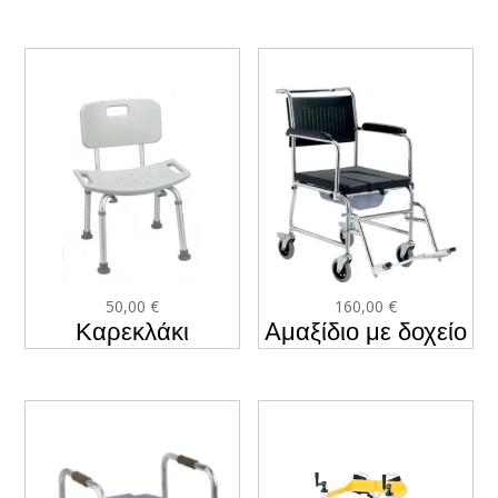
50,00
€
160,00
€
Καρεκλάκι
Aμαξίδιο με δοχείο
Μπάνιου KY-
τουαλέτας KY-695
798LQ