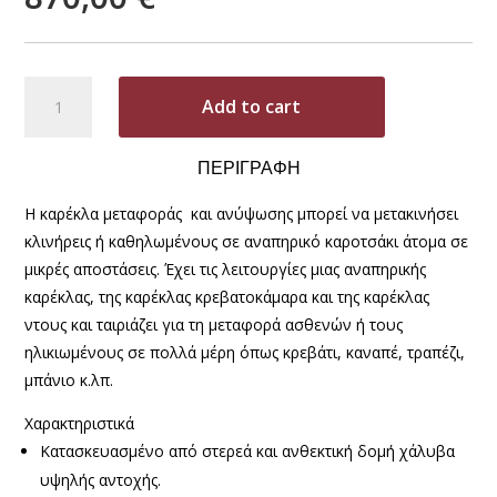
Ηλεκτρική
A
Add to cart
καρέκλα
l
μεταφοράς
t
και
e
ΠΕΡΙΓΡΑΦΗ
ανύψωσης
r
Η καρέκλα μεταφοράς και ανύψωσης μπορεί να μετακινήσει
ZW388D
n
quantity
κλινήρεις ή καθηλωμένους σε αναπηρικό καροτσάκι άτομα σε
a
t
μικρές αποστάσεις. Έχει τις λειτουργίες μιας αναπηρικής
i
καρέκλας, της καρέκλας κρεβατοκάμαρα και της καρέκλας
v
ντους και ταιριάζει για τη μεταφορά ασθενών ή τους
e
ηλικιωμένους σε πολλά μέρη όπως κρεβάτι, καναπέ, τραπέζι,
:
μπάνιο κ.λπ.
Χαρακτηριστικά
Κατασκευασμένο από στερεά και ανθεκτική δομή χάλυβα
υψηλής αντοχής.