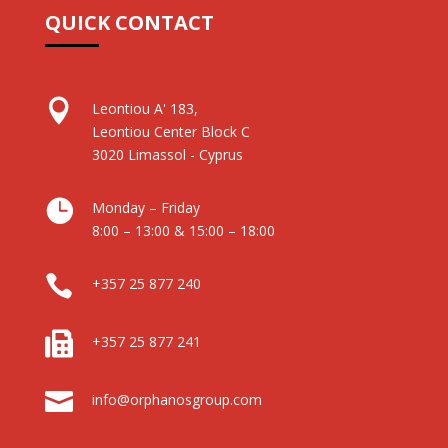
QUICK CONTACT

Leontiou A' 183,
Leontiou Center Block C
3020 Limassol - Cyprus

Monday – Friday
8:00 – 13:00 & 15:00 – 18:00

+357 25 877 240

+357 25 877 241

info@orphanosgroup.com