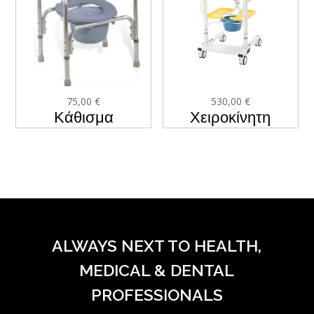
75,00
€
530,00
€
Κάθισμα
Χειροκίνητη
Τουαλέτας ΚΥ-812
καρέκλα
μεταφοράς και
ανύψωσης
ALWAYS NEXT TO HEALTH,
ZW366S
MEDICAL & DENTAL
PROFESSIONALS