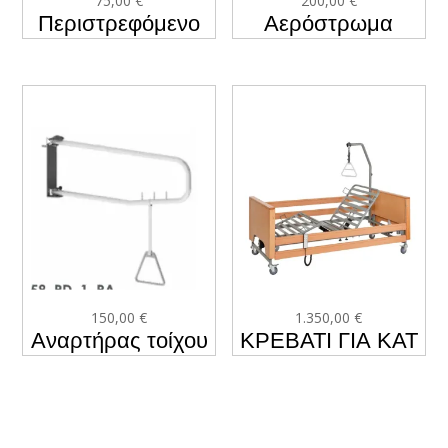
75,00
€
200,00
€
Περιστρεφόμενο
Αερόστρωμα
τραπεζάκι KY-E5
Κατακλίσεων
Σωληνωτό
150,00
€
1.350,00
€
Αναρτήρας τοίχου
ΚΡΕΒΑΤΙ ΓΙΑ ΚΑΤ
΄ΟΙΚΟΝ
ΝΟΣΗΛΕΙΑ