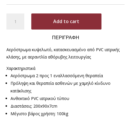
Αερόστρωμα
A
Add to cart
Κατακλίσεων
l
Κυψελωτό
t
AM30
e
ΠΕΡΙΓΡΑΦΗ
quantity
r
Αερόστρωμα κυψελωτό, κατασκευασμένο από PVC ιατρικής
n
κλάσης, με αεραντλία αθόρυβης λειτουργίας
a
t
Χαρακτηριστικά
i
Αερόστρωμα 2 προς 1 εναλλασσόμενη θεραπεία
v
Πρόληψη και θεραπεία ασθενών με χαμηλό κίνδυνο
e
κατάκλισης
:
Ανθεκτικό PVC ιατρικού τύπου
Διαστάσεις: 200x90x7cm
Μέγιστο βάρος χρήστη: 100kg